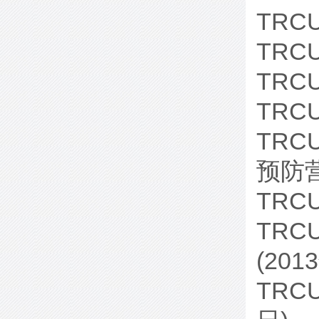
TRC
TRC
TRCU
TRC
TRC
预防营
TRC
TRC
(201
TRC