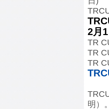
日)
TRC
TRC
2月1
TR 
TR 
TR C
TR
TRC
明）