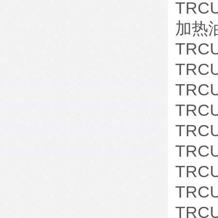
TRC
加热油
TRC
TRCU
TRC
TRC
TRC
TRC
TRC
TRCU
TRCU